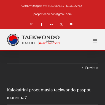
Skip
Τηλεφωνήστε μας στο 6942067344 - 6936022763
|
to
content
paspotioanninon@gmail.com
Email
Facebook
Flickr
X
YouTube
Previous
Kalokairini proetimasia taekwondo paspot
ioannina7