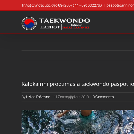
Skip
Τηλεφωνήστε μας στο 6942067344 - 6936022763
|
paspotioannino
to
content
Kalokairini proetimasia taekwondo paspot i
By
Ηλίας Γαλώνης
|
11 Σεπτεμβρίου, 2019
|
0 Comments