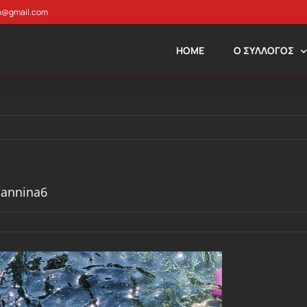
n@gmail.com
HOME
Ο ΣΥΛΛΟΓΟΣ
oannina6