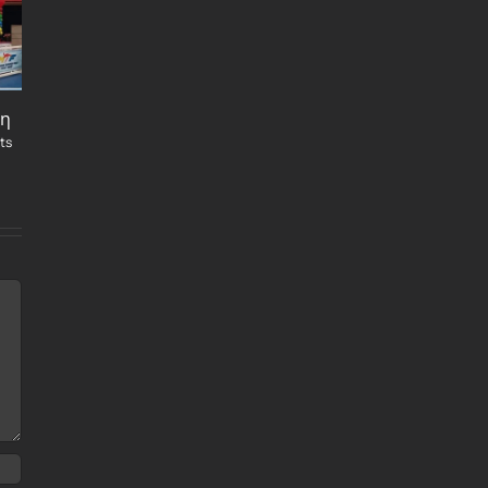
17 Μαΐου, 2024
|
0 Comments
Δελτίο τύπου – Κοπή
Πίτας 2023
νη
30 Ιανουαρίου, 2023
|
0
ts
Comments