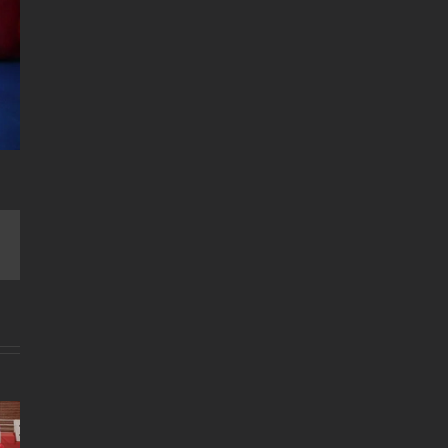
est
Email
Δελτίο τύπου