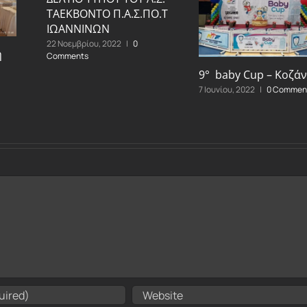
ΤΑΕΚΒΟΝΤΟ Π.Α.Σ.ΠΟ.Τ
ΙΩΑΝΝΙΝΩΝ
22 Νοεμβρίου, 2022
|
0
ή
Comments
9° baby Cup – Κοζά
7 Ιουνίου, 2022
|
0 Commen