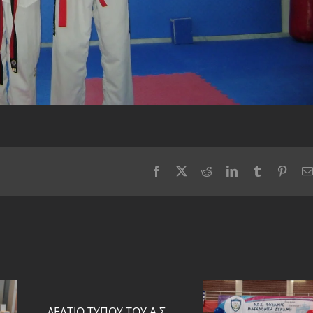
Facebook
X
Reddit
LinkedIn
Tumblr
Pinter
ΔΕΛΤΙΟ ΤΥΠΟΥ ΤΟΥ Α.Σ.