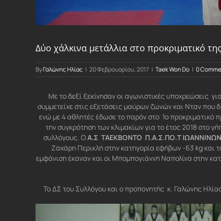
Δύο χάλκινα μετάλλια στο προκριματικό τη
By
Γαλώνης Ηλίας
|
20 Φεβρουαρίου, 2017
|
Taek Won Do
|
0 Comme
Με το δεξί ξεκίνησαν οι αγωνιστικές υποχρεώσεις γι
συμμετείχε στις εξετάσεις μαύρων ζωνών και Νταν που 
ενώ με 4 αθλητές έδωσε το παρόν στο 1ο προκριματικό π
την συγκρότηση των κλιμακίων για το έτος 2018 στο γ
συλλόγους. Ο
Α.Σ ΤΑΕΚΒΟΝΤΟ Π.Α.Σ.ΠΟ.Τ ΙΩΑΝΝΙΝΩ
Ζαχάρη Περικλή στην κατηγορία εφήβων -63 kg και 
εμφάνιση έκαναν και οι Μπομπογιάννη Ναπολίνα στην κα
Το ΔΣ του Συλλόγου και ο προπονητής κ. Γαλώνης Ηλίας