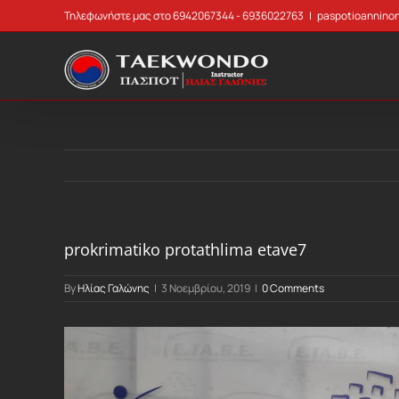
Skip
Τηλεφωνήστε μας στο 6942067344 - 6936022763
|
paspotioannino
to
content
prokrimatiko protathlima etave7
By
Ηλίας Γαλώνης
|
3 Νοεμβρίου, 2019
|
0 Comments