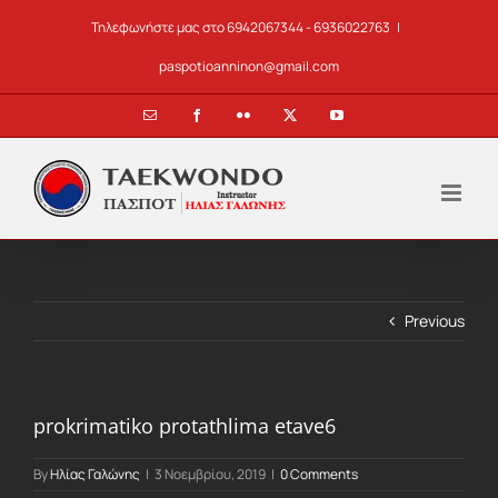
Skip
Τηλεφωνήστε μας στο 6942067344 - 6936022763
|
to
content
paspotioanninon@gmail.com
Email
Facebook
Flickr
X
YouTube
Previous
prokrimatiko protathlima etave6
By
Ηλίας Γαλώνης
|
3 Νοεμβρίου, 2019
|
0 Comments