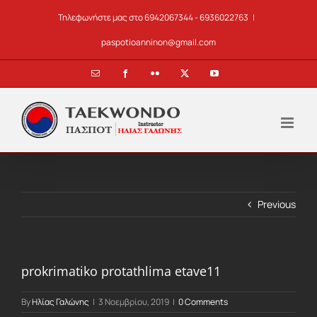
Skip
Τηλεφωνήστε μας στο 6942067344 - 6936022763
|
to
content
paspotioanninon@gmail.com
Email
Facebook
Flickr
X
YouTube
Previous
prokrimatiko protathlima etave11
By
Ηλίας Γαλώνης
|
3 Νοεμβρίου, 2019
|
0 Comments