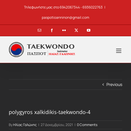
Skip
Τηλεφωνήστε μας στο 6942067344 - 6936022763
|
to
content
paspotioanninon@gmail.com
Email
Facebook
Flickr
X
YouTube
Previous
polygyros xalkidikis-taekwondo-4
By
Ηλίας Γαλώνης
|
27 Δεκεμβρίου, 2021
|
0 Comments