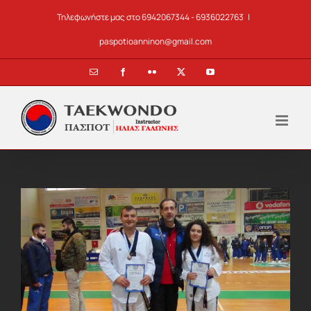
Skip
Τηλεφωνήστε μας στο 6942067344 - 6936022763
|
to
content
paspotioanninon@gmail.com
Email
Facebook
Flickr
X
YouTube