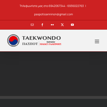
Skip
Τηλεφωνήστε μας στο 6942067344 - 6936022763
|
to
content
paspotioanninon@gmail.com
Email
Facebook
Flickr
X
YouTube