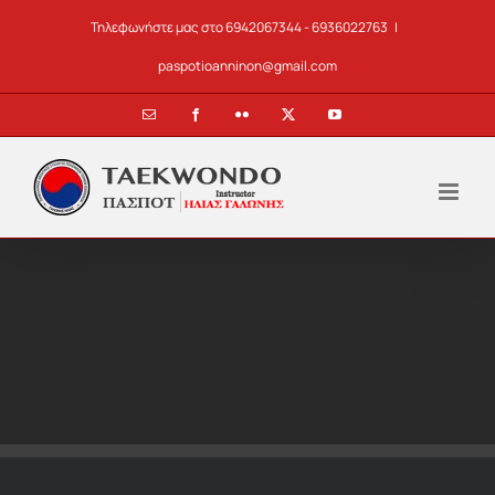
Skip
Τηλεφωνήστε μας στο 6942067344 - 6936022763
|
to
content
paspotioanninon@gmail.com
Email
Facebook
Flickr
X
YouTube