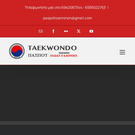
Skip
Τηλεφωνήστε μας στο 6942067344 - 6936022763
|
to
content
paspotioanninon@gmail.com
Email
Facebook
Flickr
X
YouTube